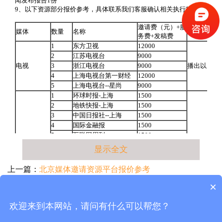
闻发布报告1份
9、以下资源部分报价参考，具体联系我们客服确认相关执行报价。
邀请费（元）+服
媒体
数量
名称
备注
务费+发稿费
1
东方卫视
12000
2
江苏电视台
9000
电视
3
浙江电视台
9000
播出以内容
4
上海电视台第一财经
12000
5
上海电视台--星尚
9000
1
环球时报-上海
1500
2
地铁快报-上海
1500
3
中国日报社--上海
1500
4
国际金融报
1500
5
互联网周刊
1500
6
新闻晨报
1500
显示全文
7
新民晚报
1500
8
中国青年报
1500
上一篇：
北京媒体邀请资源平台报价参考
9
文汇报
1500
下一篇：
广州深圳媒体邀请资源平台报价参考
×
10
每日经济新闻
1500
11
人民日报-上海
1500
12
经济日报-上海
1500
欢迎来到本网站，请问有什么可以帮您？
Copyright@2012-2019 成都锐创传媒有限公司 版权所有 QQ联系1770318088 212808954
13
联合早报-上海
1500