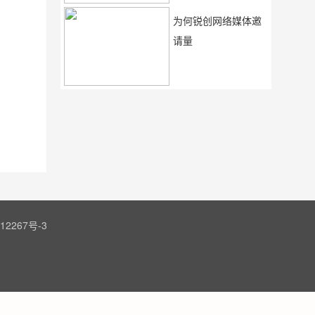
为何锐创网络媒体邀
请量
12267号-3