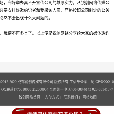
，完好举办离不开宣传公司的雄厚实力，从锐创网络传媒公
只要安排好邀约记者和受采访人员，严格按照公司制定的公关
必然不会出现什么大问题的。
我便不再多言了。以上便是锐创网络分享给大家的媒体邀约
蜀ICP备20210
ght@2012-2020 成都锐创传媒有限公司 版权所有 工信部备案：
QQ联系1770318088 212808954
全国统一电话400-888-6143 028-85141377
锐创网络首页
支付方式
联系我们
网站地图
|
|
|